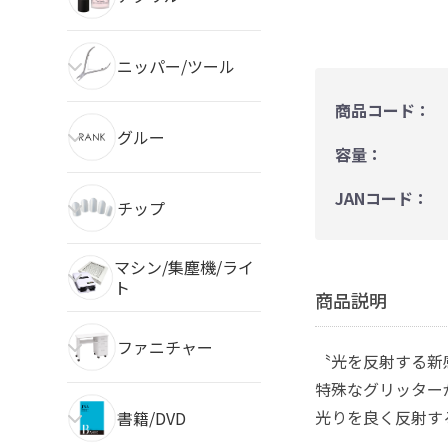
ニッパー/ツール
商品コード：
グルー
容量：
JANコード：
チップ
マシン/集塵機/ライ
ト
商品説明
ファニチャー
〝光を反射する
特殊なグリッター
光りを良く反射す
書籍/DVD