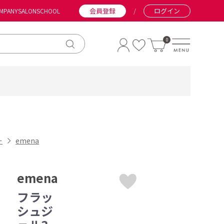
会員登録
/
ログイン
MPANY
SALON
SCHOOL
0
ー
emena
emena
フラッ
シュジ