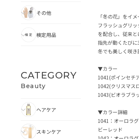
その他
「冬の花」をイメ
フラッシュグリッ
を配合し、従来と
検定用品
指先が動くたびに
冬でも美しく咲き
▼カラー
CATEGORY
1041(ポインセチ
1042(クリスマス
Beauty
1043(ビオラブラ
ヘアケア
▼カラー詳細
1041：オーロ
ビーレッド
スキンケア
1042：オーロ