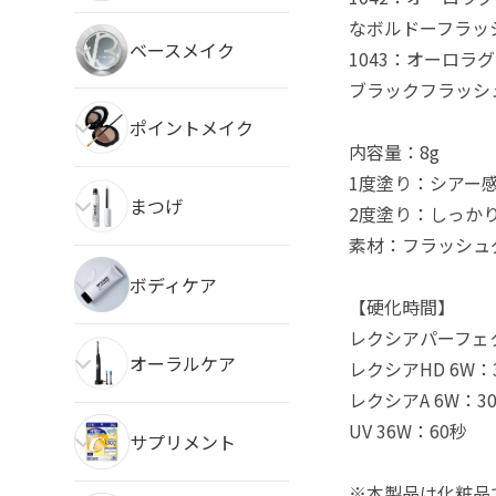
なボルドーフラッ
ベースメイク
1043：オーロ
ブラックフラッシ
ポイントメイク
内容量：8g
1度塗り：シアー
まつげ
2度塗り：しっか
素材：フラッシュ
ボディケア
【硬化時間】
レクシアパーフェクト
オーラルケア
レクシアHD 6W：
レクシアA 6W：3
UV 36W：60秒
サプリメント
※本製品は化粧品