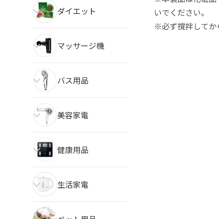
ダイエット
いでください。
※必ず撹拌してか
マッサージ機
バス用品
美容家電
健康用品
生活家電
ペット用品