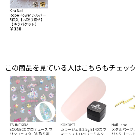
Kira Nail
Rope Flower シルバー
5個入【お取り寄せ】
【ゆうパケット】
￥338
この商品を見ている人はこちらもチェッ
TSUMEKIRA
KOKOIST
Nail Labo
ECONECOプロデュース マ
カラージェル2.5g E140スウ
メタルパーツ 
リンフェスタ【お取り寄
ィートストロベリーミルク
リムS ゴール