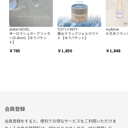
atelier NOVEL
TOY's×INITY
my&bee
オーロラシュガーグリッタ
極みクラックジェルホワイ
かき氷フラッシュ
ー(0.4mm)【ゆうパケッ
ト【ゆうパケット】
ト】
765
1,650
1,848
会員登録
会員登録をすると、便利でお得なサービスをご利用いただけま
す！入会金や登録料は一切かかりませんので、ぜひ登録して