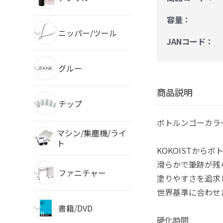
容量：
ニッパー/ツール
JANコード：
グルー
商品説明
チップ
ボトルンゴーカラ
マシン/集塵機/ライ
ト
KOKOISTから
滑らかで筆跡が残
ファニチャー
塗りやすさを追求
世界基準に合わせた
書籍/DVD
硬化時間