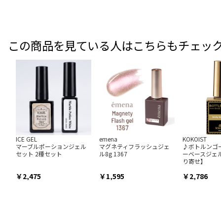
この商品を見ている人はこちらもチェッ
ICE GEL
emena
KOKOIST
マーブルポーションジェル
マグネティフラッシュジェ
♪ボトルンゴ
セット 2種セット
ル8g 1367
ーベースジェル
り寄せ】
2,475
1,595
2,786