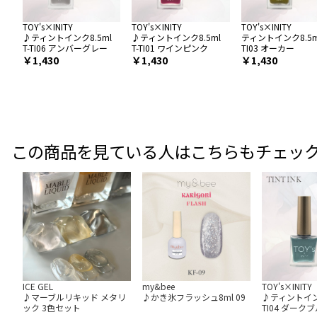
TOY's×INITY
TOY's×INITY
TOY's×INITY
♪ティントインク8.5ml
♪ティントインク8.5ml
ティントインク8.5ml
T-TI06 アンバーグレー
T-TI01 ワインピンク
TI03 オーカー
￥1,430
￥1,430
￥1,430
この商品を見ている人はこちらもチェッ
ICE GEL
my&bee
TOY's×INITY
♪マーブルリキッド メタリ
♪かき氷フラッシュ8ml 09
♪ティントインク
ック 3色セット
TI04 ダーク