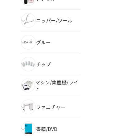
ニッパー/ツール
グルー
チップ
マシン/集塵機/ライ
ト
ファニチャー
書籍/DVD