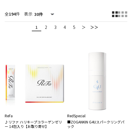
全
194
件
表示
1
2
3
4
5
＞
＞＞
ReFa
RedSpecial
♪リファ ハリキープコラーゲンゼリ
■ZOGANKIN G4Uスパークリングパ
ー 14包入り【お取り寄せ】
ック