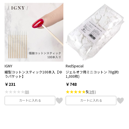
IGNY
RedSpecial
細型コットンスティック100本入【ゆ
ジェルオフ用ミニコットン 70g(約
うパケット】
1,000枚)
￥231
￥748
★★★★★
★★★★★
5
(0)
(3件)
カートに入れる
カートに入れる