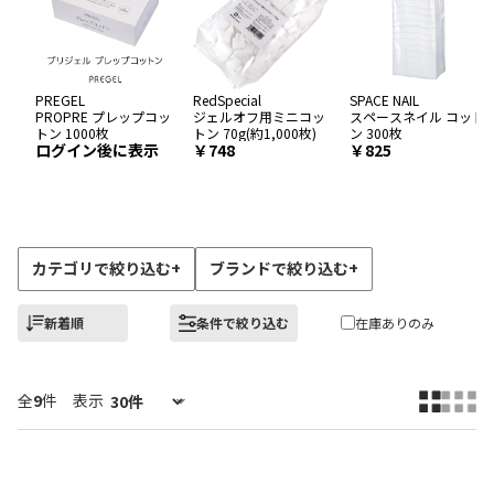
PREGEL
RedSpecial
SPACE NAIL
PROPRE プレップコッ
ジェルオフ用ミニコッ
スペースネイル コット
トン 1000枚
トン 70g(約1,000枚)
ン 300枚
ログイン後に表示
748
825
カテゴリで絞り込む
+
ブランドで絞り込む
+
新着順
条件で絞り込む
在庫ありのみ
全
9
件
表示