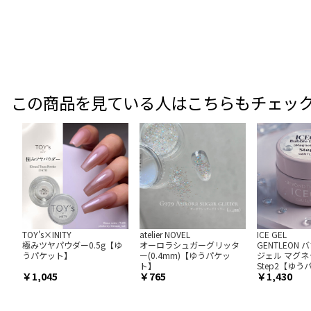
この商品を見ている人はこちらもチェッ
TOY's×INITY
atelier NOVEL
ICE GEL
極みツヤパウダー0.5g【ゆ
オーロラシュガーグリッタ
GENTLEON
うパケット】
ー(0.4mm)【ゆうパケッ
ジェル マグネ
ト】
Step2【ゆ
1,045
765
1,430