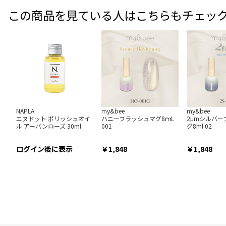
この商品を見ている人はこちらもチェッ
NAPLA
my&bee
my&bee
エヌドット ポリッシュオイ
ハニーフラッシュマグ8ｍL
2μmシルバー
ル アーバンローズ 30ml
001
グ8ml 02
ログイン後に表示
1,848
1,848