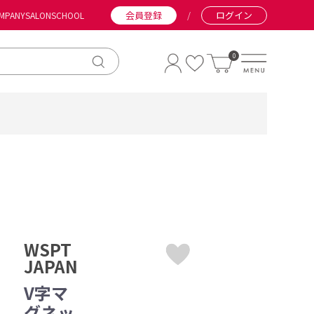
会員登録
/
ログイン
MPANY
SALON
SCHOOL
0
WSPT
JAPAN
V字マ
グネッ