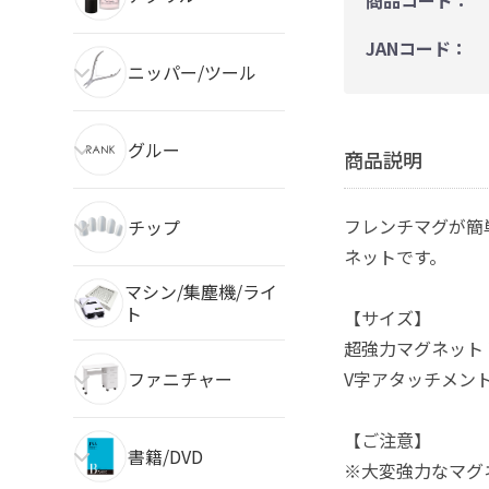
商品コード：
JANコード：
ニッパー/ツール
グルー
商品説明
フレンチマグが簡
チップ
ネットです。
マシン/集塵機/ライ
ト
【サイズ】
超強力マグネット 直
ファニチャー
V字アタッチメント 
【ご注意】
書籍/DVD
※大変強力なマグ