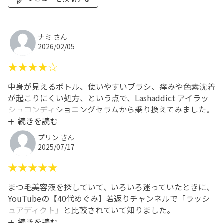
ナミ さん
2026/02/05
★★★★☆
中身が見えるボトル、使いやすいブラシ、痒みや色素沈着
が起こりにくい処方、という点で、Lashaddict アイラッ
シュコンディショニングセラムから乗り換えてみました。
まだ買ったばかりなので効果は未知数なので★4つです。
続きを読む
最初にLashaddictを使い始めた時は、かなり痒みがあり
プリン さん
ましたが、これは全くありません。日本製というのも惹か
2025/07/17
れます。ブラシが無駄に長くないので、狙ったところに塗
★★★★★
りやすいのも、気に入っています。美容液が見えるので、
残量が減ってきた時の使いやすさが、Lashaddictと全然違
まつ毛美容液を探していて、いろいろ迷っていたときに、
うだろうなと思います。
YouTubeの【40代めぐみ】若返りチャンネルで「ラッシ
ュアディクト」と比較されていて知りました。
動画を見て、「これだ!」と思い、いつも利用しているこ
続きを読む