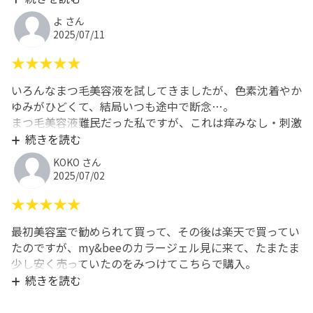
ちらのショップで売っていたので購入してみました。
よ さん
2025/07/11
本当に優しい使い心地。肌が弱い私でも使えたのが嬉しい
★★★★★
ポイントです。まつ毛にハリが出てきました!
いろんなまつ毛美容液を試してきましたが、色素沈着やか
「もう年齢的にまつ毛は仕方ない…」とあきらめかけてい
ゆみがひどくて、結局いつも途中で断念…。
たけど、まだまだ育てられるんだ!と実感できたアイテム
まつ毛美容液難民だった私ですが、これは痒みなし・刺激
です
なしで本当に安心して使えています。
続きを読む
最初は正直あまり変化を感じなかったのですが、使い続け
KOKO さん
るうちに『あれ?まつ毛が伸びてる…?増えてるかも?』と
2025/07/02
しっかり実感できるようになりました!
★★★★★
最初美容室で勧められて買って、その後は楽天で買ってい
たのですが、my&beeのカラージェル見に来て、たまたま
少し安く売っていたのをみつけてこちらで購入。
安定の使用感
続きを読む
他より安く売ってくれるなら、また買います