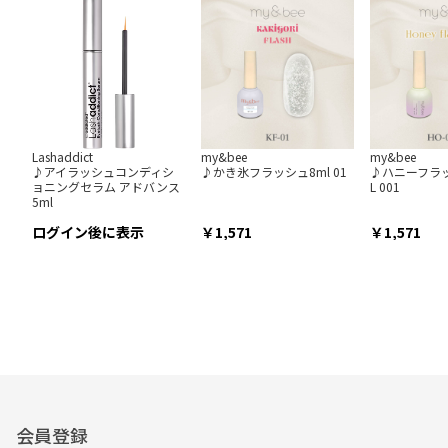
Lashaddict
my&bee
my&bee
♪アイラッシュコンディシ
♪かき氷フラッシュ8ml 01
♪ハニーフラ
ョニングセラム アドバンス
L 001
5ml
ログイン後に表示
1,571
1,571
会員登録