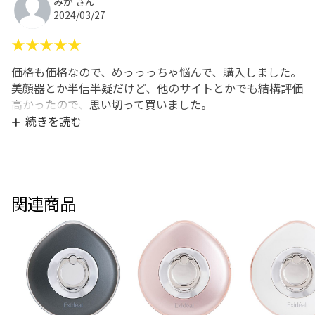
みか さん
2024/03/27
★★★★★
価格も価格なので、めっっっちゃ悩んで、購入しました。
美顔器とか半信半疑だけど、他のサイトとかでも結構評価
高かったので、思い切って買いました。
本体は思ったよりおおきめ。
続きを読む
使い始めて数日で、なんとなく良い!肌が明るくなって、
キメが細かくなった感じがして、本当に驚きました。
面倒くさがりでも楽々続けられるのが嬉しい。
ジムとかエステとかのコラーゲンマシンを考えてたけど、
関連商品
これなら家で手軽にできるし、サロンに頻繁に行けないか
ら良い。
続けないと効果は持続しないけど。。。
高かったけど、買って本当に良かったベストバイ!