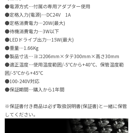
●電源方式…付属の専用アダプター使用
●定格入力(電源)…DC24V 1A
●定格消費電力…20W(最大)
●待機消費電力…3W以下
●LEDドライブ出力…15W(最大)
●重量…1.66Kg
●製品寸法…ヨコ206mm×タテ300mm×高さ30mm
●適正温度…使用温度範囲/-5℃から+40℃、保管温度範
囲/-5℃から+45℃
●100-240V対応
●保証期間…購入から1年間
※保証書付き商品は必ず取扱説明書(保証書)と一緒に保管
してください。