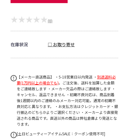
★★★★★
(0)
在庫状況
□ お取り寄せ
【メーカー直送商品】 ・5-18営業日以内発送 ・
別途送料必
要(1万円以上の場合でも)
。ご注文後、送料を加算した金額
をご連絡致します ・メーカー欠品の際はご連絡致します ・
キャンセル、返品できません ・初期不良対応は、商品到着
後1週間以内のご連絡のみメーカー対応可能。通常の初期不
良対応と異なります。 ・お支払方法はクレジットカード・銀
行振込のどちらかよりご選択ください ・メーカーより直接発
送される商品です。直送以外の商品は弊社倉庫より発送とな
ります。
[土日ビューティーアイテムSALE：クーポン使用不可]