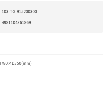
103-TG-915200300
4981104361869
780×D350(mm)