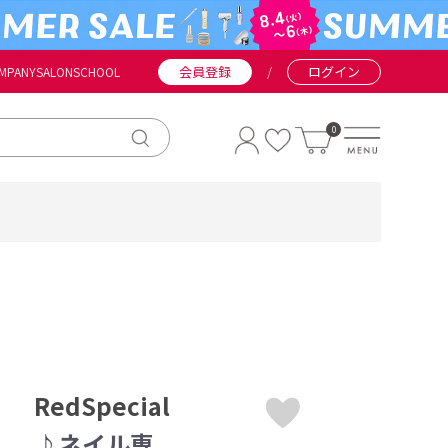
会員登録
/
ログイン
MPANY
SALON
SCHOOL
0
RedSpecial
♪ネイル専