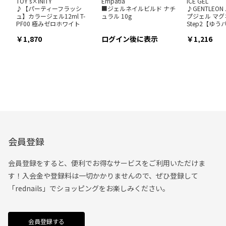
TOY's×INITY
Empatia
ICE GEL
♪【パーティーフラッシ
■ジェルネイルビルド ナチ
♪GENTLEO
ュ】カラージェル12ml T-
ュラル 10g
プジェル マグ
PF00 極みゼロホワイト
Step2【ゆ
1,870
ログイン後に表示
1,216
会員登録
会員登録をすると、便利でお得なサービスをご利用いただけま
す！入会金や登録料は一切かかりませんので、ぜひ登録して
「rednails」でショッピングをお楽しみください。
会員登録する