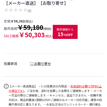
【メーカー直送】【お取り寄せ】
★★★★★
(0)
定価
￥56,362
(税込)
￥59,180
販売価格
(税込)
販売価格から
￥50,303
15
%OFF
SALE価格
(税込)
在庫状況
□ お取り寄せ
【メーカー直送商品】 ・5-18営業日以内発送 ・
別途送料必要(1万円以上
の場合でも)
。ご注文後、送料を加算した金額をご連絡致します ・メーカ
ー欠品の際はご連絡致します ・キャンセル、返品できません ・初期不良
対応は、商品到着後1週間以内のご連絡のみメーカー対応可能。通常の初
期不良対応と異なります。 ・お支払方法はクレジットカード・銀行振込