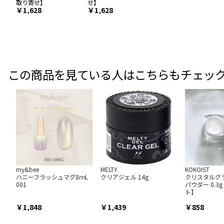
取り寄せ】
せ】
￥1,628
￥1,628
この商品を見ている人はこちらもチェッ
my&bee
MELTY
KOKOIST
ハニーフラッシュマグ8ｍL
クリアジェル 14g
クリスタルグ
001
パウダー 0.
ト】
1,848
1,439
858