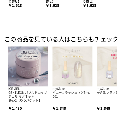
り寄せ】
寄せ】
り寄せ】
￥1,628
￥1,628
￥1,628
この商品を見ている人はこちらもチェッ
ICE GEL
my&bee
my&bee
GENTLEON バブルドロップ
ハニーフラッシュマグ8ｍL
かき氷フラッシュ
ジェル マグネット
001
Step2【ゆうパケット】
1,430
1,848
1,848