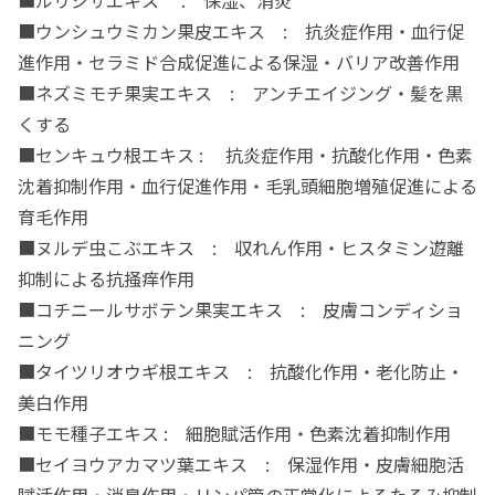
■ウンシュウミカン果皮エキス : 抗炎症作用・血行促
進作用・セラミド合成促進による保湿・バリア改善作用
■ネズミモチ果実エキス : アンチエイジング・髪を黒
くする
■センキュウ根エキス : 抗炎症作用・抗酸化作用・色素
沈着抑制作用・血行促進作用・毛乳頭細胞増殖促進による
育毛作用
■ヌルデ虫こぶエキス : 収れん作用・ヒスタミン遊離
抑制による抗掻痒作用
■コチニールサボテン果実エキス : 皮膚コンディショ
ニング
■タイツリオウギ根エキス : 抗酸化作用・老化防止・
美白作用
■モモ種子エキス : 細胞賦活作用・色素沈着抑制作用
■セイヨウアカマツ葉エキス : 保湿作用・皮膚細胞活
賦活作用・消臭作用・リンパ管の正常化によるたるみ抑制