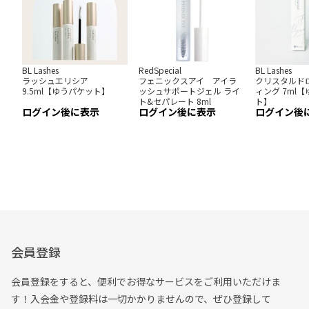
BL Lashes
RedSpecial
BL Lashes
ラッシュエリシア
フェニックスアイ アイラ
クリスタルド
9.5ml【ゆうパケット】
ッシュサポートジェル ライ
ィング 7ml
ト&セパレート 8ml
ト】
ログイン後に表示
ログイン後に表示
ログイン後
会員登録
会員登録をすると、便利でお得なサービスをご利用いただけま
す！入会金や登録料は一切かかりませんので、ぜひ登録して