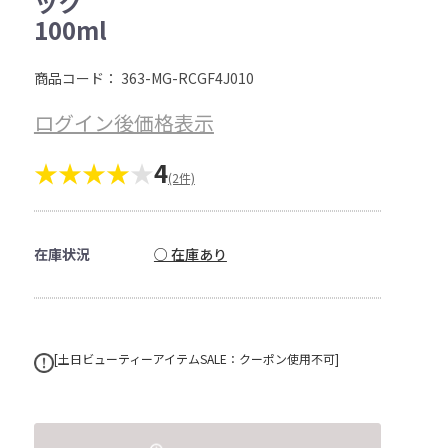
ック
100ml
商品コード：
363-MG-RCGF4J010
ログイン後価格表示
★★★★
★
4
(2件)
在庫状況
○ 在庫あり
[土日ビューティーアイテムSALE：クーポン使用不可]