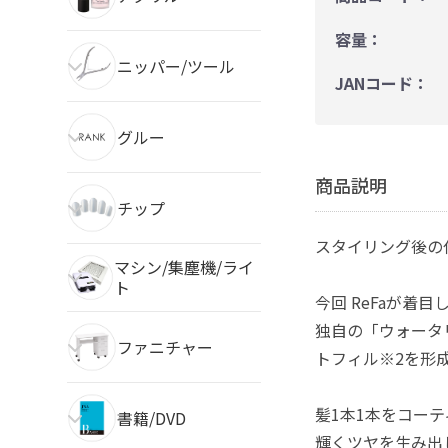
容量：
ニッパー/ツール
JANコード：
グルー
商品説明
チップ
スタイリング後の
マシン/集塵機/ライ
ト
今回 ReFaが着
独自の「ウォータ
ファニチャー
トフィル※2を形
髪1本1本をコー
書籍/DVD
輝くツヤを生み出