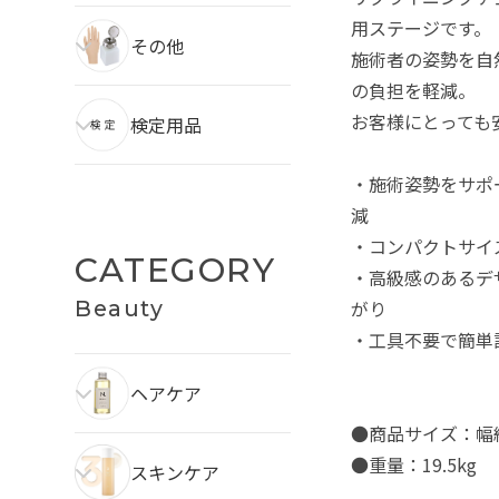
用ステージです。
その他
施術者の姿勢を自
の負担を軽減。
お客様にとっても
検定用品
・施術姿勢をサポ
減
・コンパクトサイ
CATEGORY
・高級感のあるデ
Beauty
がり
・工具不要で簡単
ヘアケア
●商品サイズ：幅約8
●重量：19.5kg
スキンケア