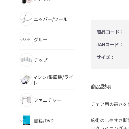
ニッパー/ツール
商品コード：
グルー
JANコード：
サイズ：
チップ
マシン/集塵機/ライ
ト
商品説明
ファニチャー
チェア用の高さを
施術のしやすさ断
書籍/DVD
リクライニングチ