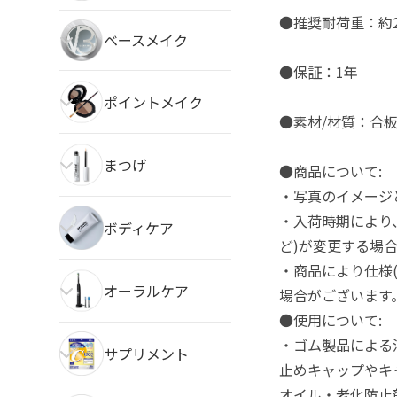
●推奨耐荷重：約2
ベースメイク
●保証：1年
ポイントメイク
●素材/材質：合
まつげ
●商品について:
・写真のイメージ
・入荷時期により
ボディケア
ど)が変更する場
・商品により仕様
オーラルケア
場合がございます
●使用について:
・ゴム製品による
サプリメント
止めキャップやキ
オイル・老化防止