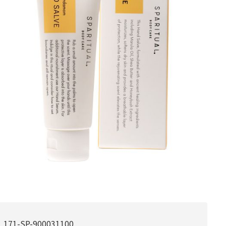
171-SP-900031100