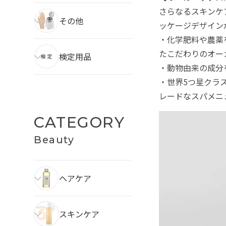
さらなるスキンケ
その他
ッケージデザイン
・化学肥料や農薬
たこだわりのオー
検定用品
・動物由来の成分
・世界5つ星クラ
レードなスパメニ
CATEGORY
Beauty
ヘアケア
スキンケア