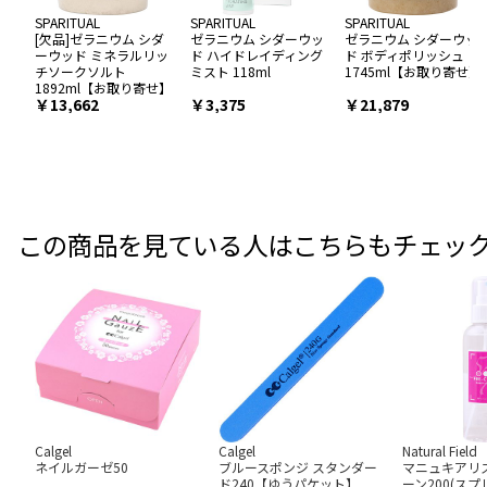
SPARITUAL
SPARITUAL
SPARITUAL
[欠品]ゼラニウム シダ
ゼラニウム シダーウッ
ゼラニウム シダーウッ
ーウッド ミネラルリッ
ド ハイドレイディング
ド ボディポリッシュ
チソークソルト
ミスト 118ml
1745ml【お取り寄せ】
1892ml【お取り寄せ】
￥13,662
￥3,375
￥21,879
この商品を見ている人はこちらもチェッ
Calgel
Calgel
Natural Field
ネイルガーゼ50
ブルースポンジ スタンダー
マニュキアリ
ド240【ゆうパケット】
ーン200(スプ