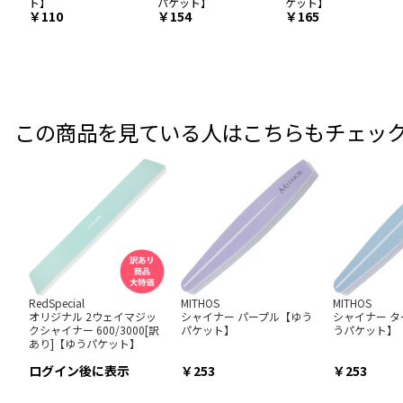
ト】
パケット】
ケット】
￥110
￥154
￥165
この商品を見ている人はこちらもチェッ
RedSpecial
MITHOS
MITHOS
オリジナル 2ウェイマジッ
シャイナー パープル【ゆう
シャイナー 
クシャイナー 600/3000[訳
パケット】
うパケット】
あり]【ゆうパケット】
ログイン後に表示
253
253