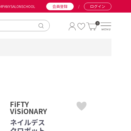
会員登録
/
ログイン
MPANY
SALON
SCHOOL
0
FiFTY
ViSiONARY
ネイルデス
クロボット