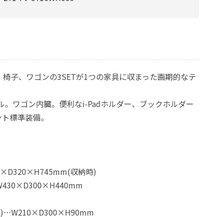
、椅子、ワゴンの3SETが1つの家具に収まった画期的なテ
ル。ワゴン内臓。便利なi-Padホルダー、ブックホルダー
ント標準装備。
×D320×H745mm(収納時)
430×D300×H440mm
…W210×D300×H90mm