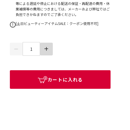
等による遅延や停止における配送の保証・再配達の費用・休
業補償等の費用につきましては、メーカーおよび弊社ではご
負担できかねますのでご了承ください。
[土日ビューティーアイテムSALE：クーポン使用不可]
カートに入れる