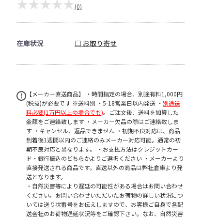
★★★★★
(0)
在庫状況
□ お取り寄せ
【メーカー直送商品】 ・時間指定の場合、別途有料1,000円
(税抜)が必要です ※送料別 ・5-18営業日以内発送 ・
別途送
料必要(1万円以上の場合でも)
。ご注文後、送料を加算した
金額をご連絡致します ・メーカー欠品の際はご連絡致しま
す ・キャンセル、返品できません ・初期不良対応は、商品
到着後1週間以内のご連絡のみメーカー対応可能。通常の初
期不良対応と異なります。 ・お支払方法はクレジットカー
ド・銀行振込のどちらかよりご選択ください ・メーカーより
直接発送される商品です。直送以外の商品は弊社倉庫より発
送となります。
・自然災害等により遅延の可能性がある場合はお問い合わせ
ください。お問い合わせいただいたお荷物の詳しい状況につ
いては送り状番号をお伝えしますので、お客様ご自身で各配
送会社のお荷物遅延状況等をご確認下さい。なお、自然災害