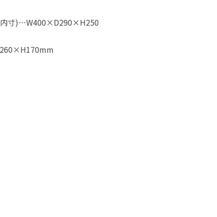
寸)…W400×D290×H250
260×H170mm