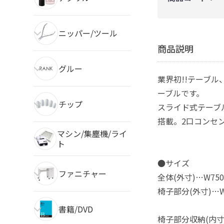
ニッパー/ツール
商品説明
グルー
業界初!!テーブル
ーブルです。
チップ
スライド式テーブ
搭載。2口コンセ
マシン/集塵機/ライ
ト
●サイズ
ファニチャー
全体(外寸)…W750
椅子部分(外寸)…W
書籍/DVD
椅子部分収納(内寸)