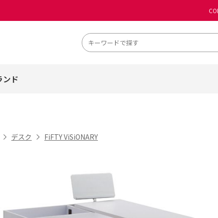
CO
ランド
デスク
FiFTY ViSiONARY