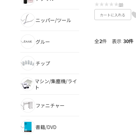
★★★★★
(0)
カートに入れる
ニッパー/ツール
全
2
件
表示
グルー
チップ
マシン/集塵機/ライ
ト
ファニチャー
書籍/DVD