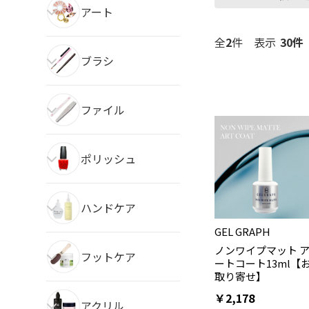
アート
全
2
件
表示
ブラシ
ファイル
ポリッシュ
ハンドケア
GEL GRAPH
ノンワイプマット 
フットケア
ートコート13ml【
取り寄せ】
￥2,178
アクリル