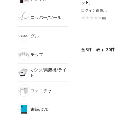
ット】
ログイン後表示
ニッパー/ツール
★★★★★
(0)
グルー
全
3
件
表示
チップ
マシン/集塵機/ライ
ト
ファニチャー
書籍/DVD