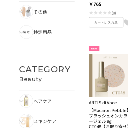
￥765
その他
★★★★★
(0)
カートに入れる
検定用品
NEW
CATEGORY
Beauty
ヘアケア
ARTIS di Voce
【Macaron Pebbl
ブラッシュオンカラ
スキンケア
ージェル 8g
CT048【お取り寄せ