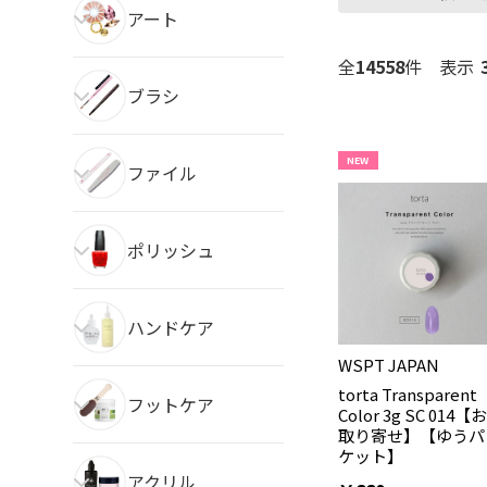
アート
全
14558
件
表示
ブラシ
NEW
ファイル
ポリッシュ
ハンドケア
WSPT JAPAN
torta Transparent
フットケア
Color 3g SC 014【お
取り寄せ】【ゆうパ
ケット】
アクリル