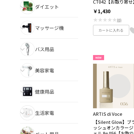
CT042【お取り寄せ
ダイエット
￥1,430
★★★★★
(0)
マッサージ機
カートに入れる
バス用品
NEW
美容家電
健康用品
生活家電
ARTIS di Voce
【Silent Glow】ブ
ッシュオンカラージ
ェル 8g 056【お取り
ペット用品