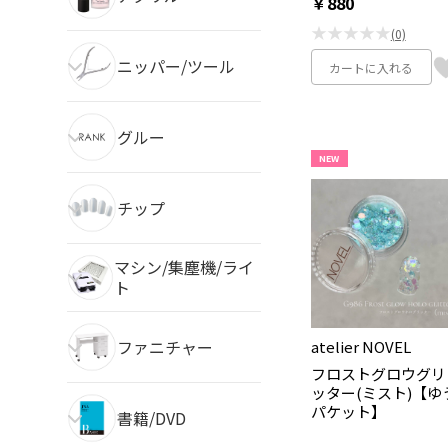
￥880
★★★★★
(0)
ニッパー/ツール
カートに入れる
グルー
NEW
チップ
マシン/集塵機/ライ
ト
ファニチャー
atelier NOVEL
フロストグロウグリ
ッター(ミスト)【ゆ
パケット】
書籍/DVD