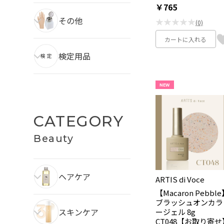
￥765
その他
★★★★★
(0)
カートに入れる
検定用品
NEW
CATEGORY
Beauty
ヘアケア
ARTIS di Voce
【Macaron Pebbl
ブラッシュオンカラ
スキンケア
ージェル 8g
CT048【お取り寄せ