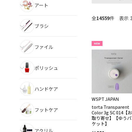
アート
全
14559
件
表示
ブラシ
NEW
ファイル
ポリッシュ
ハンドケア
WSPT JAPAN
torta Transparent
フットケア
Color 3g SC 014【お
取り寄せ】【ゆうパ
ケット】
アクリル