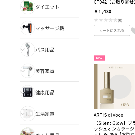
CT042【お取り寄せ
ダイエット
￥1,430
★★★★★
(0)
マッサージ機
カートに入れる
バス用品
NEW
美容家電
健康用品
生活家電
ARTIS di Voce
【Silent Glow】ブ
ッシュオンカラージ
ェル 8g 056【お取り
ペット用品