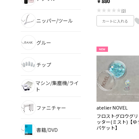
￥880
★★★★★
(0)
ニッパー/ツール
カートに入れる
グルー
NEW
チップ
マシン/集塵機/ライ
ト
ファニチャー
atelier NOVEL
フロストグロウグリ
ッター(ミスト)【ゆ
パケット】
書籍/DVD