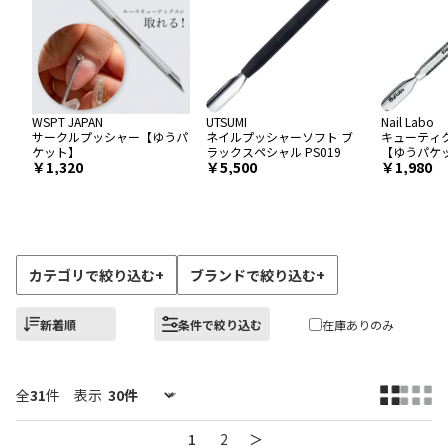
WSPT JAPAN
UTSUMI
Nail Labo
サークルプッシャー【ゆうパ
ネイルプッシャーソフト ブ
キューティ
ケット】
ラックスペシャル PS019
【ゆうパケ
1,320
5,500
1,980
カテゴリで絞り込む
+
ブランドで絞り込む
+
新着順
条件で絞り込む
在庫ありのみ
全
31
件
表示
1
2
＞